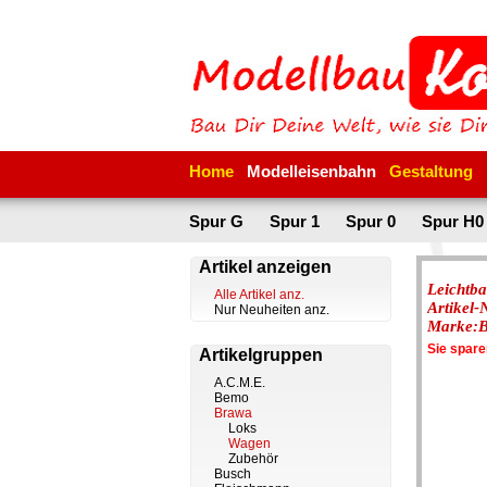
Home
Modelleisenbahn
Gestaltung
Spur G
Spur 1
Spur 0
Spur H0
Artikel anzeigen
Leichtb
Alle Artikel anz.
Artikel
Nur Neuheiten anz.
Marke:
Sie spar
Artikelgruppen
A.C.M.E.
Bemo
Brawa
Loks
Wagen
Zubehör
Busch