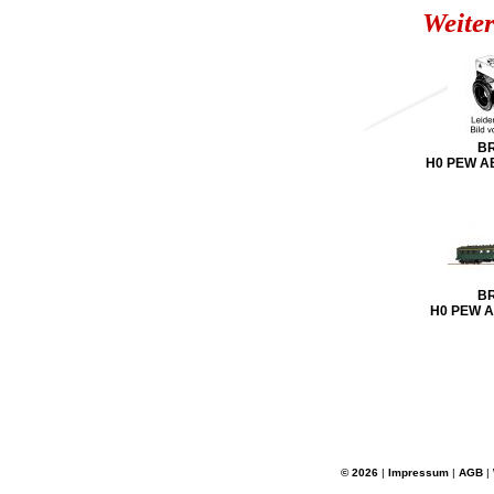
Weiter
B
H0 PEW AB
B
H0 PEW A
© 2026
|
Impressum
|
AGB
|