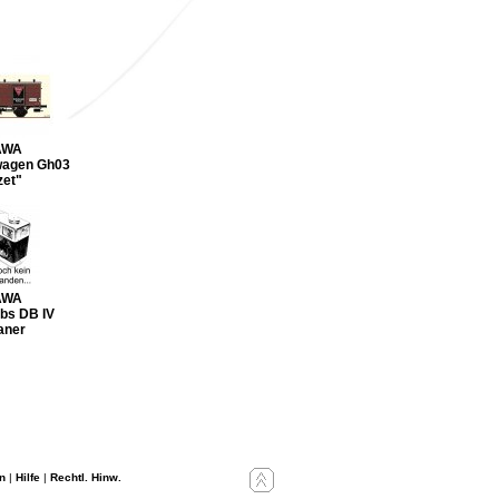
AWA
wagen Gh03
zet"
AWA
bs DB IV
aner
n
|
Hilfe
|
Rechtl. Hinw.