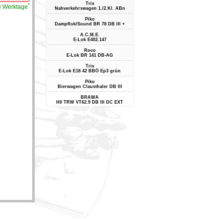
Trix
*
-3 Werktage
Nahverkehrswagen 1./2.Kl. ABn
Piko
Dampflok/Sound BR 78 DB III +
A.C.M.E.
E-Lok E402.147
Roco
E-Lok BR 141 DB-AG
Trix
E-Lok E18 42 BBÖ Ep3 grün
Piko
Bierwagen Clausthaler DB III
BRAWA
H0 TRW VT62.9 DB III DC EXT