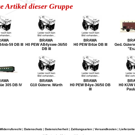
e Artikel dieser Gruppe
RAWA
BRAWA
BRAWA
BR
4nb-59 DB III
H0 PEW AB4yswe-36/50
H0 PEW B4üe DB III
Ged. Güter
DB III
"Es
RAWA
BRAWA
BRAWA
BR
üe 305 DB IV
G10 Güterw. Würth
H0 PEW B4ye-36/50 DB
H0 KÜW I
III
Paul
Widerrufsrecht
|
Datenschutz
|
Datensicherheit
|
Zahlungsarten
|
Versandkosten
|
Lieferzeite