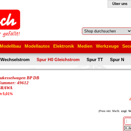
Über uns
Modellbau
Modellautos
Elektronik
Medien
Werkzeuge
Sec
 Wechselstrom
Spur H0 Gleichstrom
Spur TT
Spur N
aukesselwagen BP DB
-Nummer: 49612
BRAWA
en 5,01%
(Preis inkl. MwSt.
zzgl. V