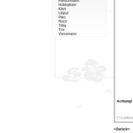
Fleischmann
Hobbytrain
Kibri
Liliput
Piko
Roco
Tillig
Trix
Viessmann
Achtung!
(*) Liefer
<Zurück>