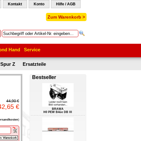
Kontakt
Konto
Hilfe / AGB
Zum Warenkorb >
ond Hand
Service
Spur Z
Ersatzteile
Bestseller
44,90 €
42,65 €
BRAWA
H0 PEW B4üe DB III
ersandkosten
)