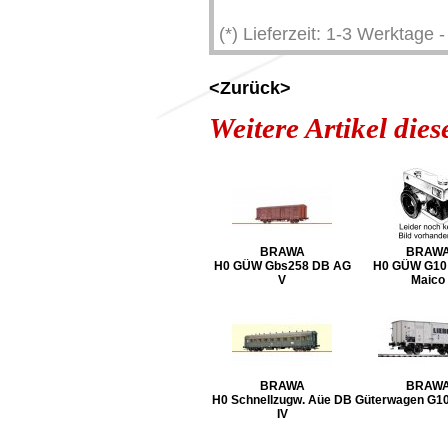
(*) Lieferzeit: 1-3 Werktage
<Zurück>
Weitere Artikel die
BRAWA
BRAW
H0 GÜW Gbs258 DB AG
H0 GÜW G10 D
V
Maico
BRAWA
BRAW
H0 Schnellzugw. Aüe DB
Güterwagen G10
IV