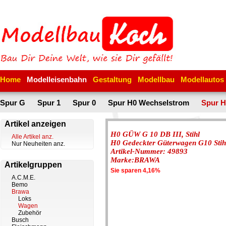
Home
Modelleisenbahn
Gestaltung
Modellbau
Modellautos
Spur G
Spur 1
Spur 0
Spur H0 Wechselstrom
Spur H
Artikel anzeigen
H0 GÜW G 10 DB III, Stihl
Alle Artikel anz.
H0 Gedeckter Güterwagen G10 Sti
Nur Neuheiten anz.
Artikel-Nummer: 49893
Marke:BRAWA
Artikelgruppen
Sie sparen 4,16%
A.C.M.E.
Bemo
Brawa
Loks
Wagen
Zubehör
Busch