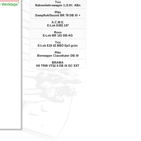
Trix
*
-3 Werktage
Nahverkehrswagen 1./2.Kl. ABn
Piko
Dampflok/Sound BR 78 DB III +
A.C.M.E.
E-Lok E402.147
Roco
E-Lok BR 141 DB-AG
Trix
E-Lok E18 42 BBÖ Ep3 grün
Piko
Bierwagen Clausthaler DB III
BRAWA
H0 TRW VT62.9 DB III DC EXT