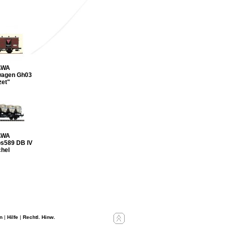
AWA
wagen Gh03
zet"
AWA
bs589 DB IV
chel
n
|
Hilfe
|
Rechtl. Hinw.