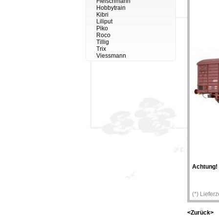
Fleischmann
Hobbytrain
Kibri
Liliput
Piko
Roco
Tillig
Trix
Viessmann
Achtung!
(*) Liefer
<Zurück>