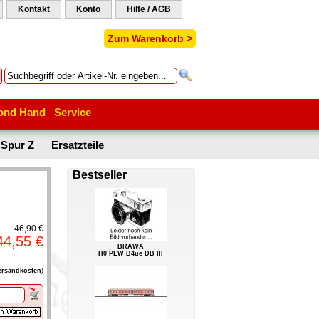
Kontakt
Konto
Hilfe / AGB
Zum Warenkorb >
ond Hand
Service
Spur Z
Ersatzteile
Bestseller
46,90 €
44,55 €
BRAWA
H0 PEW B4üe DB III
ersandkosten
)