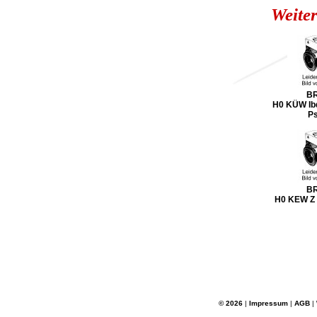
Weiter
B
H0 KÜW Ib
P
B
H0 KEW Z [
© 2026
|
Impressum
|
AGB
|