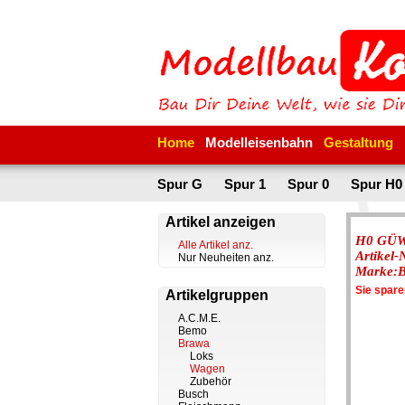
Home
Modelleisenbahn
Gestaltung
Spur G
Spur 1
Spur 0
Spur H0
Artikel anzeigen
H0 GÜW
Alle Artikel anz.
Artikel
Nur Neuheiten anz.
Marke:
Sie spar
Artikelgruppen
A.C.M.E.
Bemo
Brawa
Loks
Wagen
Zubehör
Busch