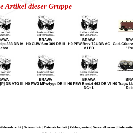
e Artikel dieser Gruppe
RAWA
BRAWA
BRAWA
BR
dlps383 DB IV
H0 GÜW Stm 309 DB III
H0 PEW Bnrz 724 DB AG
Ged. Güter
schor
V LED
"Es
RAWA
BRAWA
BRAWA
BR
P] DB VTG III
H0 PWG MPw4yge DB III
H0 PEW Bnrdzf 463 DB VI
H0 Tragw L
DC+ L
Rei
Widerrufsrecht
|
Datenschutz
|
Datensicherheit
|
Zahlungsarten
|
Versandkosten
|
Lieferzeite