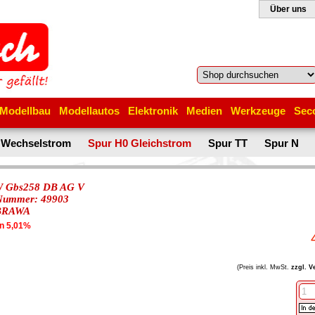
Über uns
Modellbau
Modellautos
Elektronik
Medien
Werkzeuge
Sec
 Wechselstrom
Spur H0 Gleichstrom
Spur TT
Spur N
 Gbs258 DB AG V
-Nummer: 49903
BRAWA
en 5,01%
(Preis inkl. MwSt.
zzgl. V