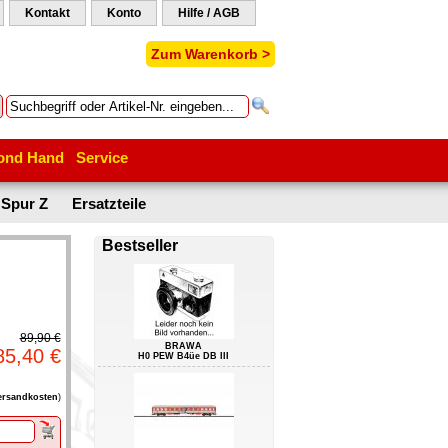
Kontakt
Konto
Hilfe / AGB
Zum Warenkorb >
ond Hand
Service
Spur Z
Ersatzteile
Bestseller
89,90 €
BRAWA
85,40 €
H0 PEW B4üe DB III
ersandkosten
)