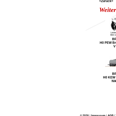
<Zurück>
Weiter
B
H0 PEW Bn
V
B
H0 KEW Z
Ni
© 2026
|
Impressum
|
AGB
|