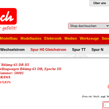
Über uns
Modellbau
Modellautos
Elektronik
Medien
Werkzeuge
Sec
 Wechselstrom
Spur H0 Gleichstrom
Spur TT
Spur N
B4ümg-63 DB III
ellzugwagen B4ümg-63 DB, Epoche III
-Nummer: 58081
BRAWA
en 5,01%
(Preis inkl. MwSt.
zzgl. V