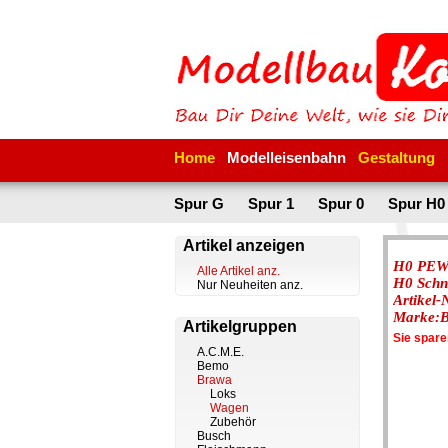
Home
Modelleisenbahn
Gestaltung
Spur G
Spur 1
Spur 0
Spur H0
Artikel anzeigen
H0 PEW 
Alle Artikel anz.
H0 Schn
Nur Neuheiten anz.
Artikel
Marke:
Artikelgruppen
Sie spar
A.C.M.E.
Bemo
Brawa
Loks
Wagen
Zubehör
Busch