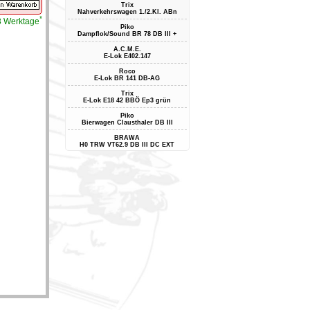
Trix
Nahverkehrswagen 1./2.Kl. ABn
*
-3 Werktage
Piko
Dampflok/Sound BR 78 DB III +
A.C.M.E.
E-Lok E402.147
Roco
E-Lok BR 141 DB-AG
Trix
E-Lok E18 42 BBÖ Ep3 grün
Piko
Bierwagen Clausthaler DB III
BRAWA
H0 TRW VT62.9 DB III DC EXT