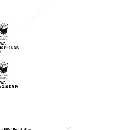
AWA
ü Pr 16 DB
I
AWA
 310 DB IV
n
|
Hilfe
|
Rechtl. Hinw.