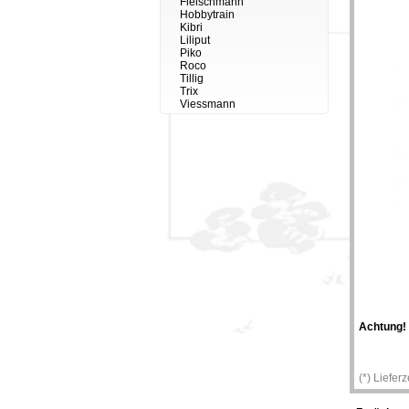
Fleischmann
Hobbytrain
Kibri
Liliput
Piko
Roco
Tillig
Trix
Viessmann
Achtung!
(*) Liefer