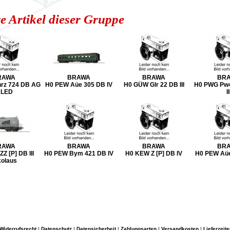
e Artikel dieser Gruppe
RAWA
BRAWA
BRAWA
BR
rz 724 DB AG
H0 PEW Aüe 305 DB IV
H0 GÜW Glr 22 DB III
H0 PWG Pw4
 LED
II
RAWA
BRAWA
BRAWA
BR
Z [P] DB III
H0 PEW Bym 421 DB IV
H0 KEW Z [P] DB IV
H0 PEW Aüe
kolaus
Widerrufsrecht
|
Datenschutz
|
Datensicherheit
|
Zahlungsarten
|
Versandkosten
|
Lieferzeite