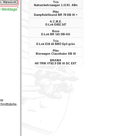
Trix
Nahverkehrswagen 1./2.Kl. ABn
*
-3 Werktage
Piko
Dampflok/Sound BR 78 DB III +
A.C.M.E.
E-Lok E402.147
Roco
E-Lok BR 141 DB-AG
Trix
E-Lok E18 42 BBÖ Ep3 grün
Piko
Bierwagen Clausthaler DB III
BRAWA
H0 TRW VT62.9 DB III DC EXT
ne
nittstelle.