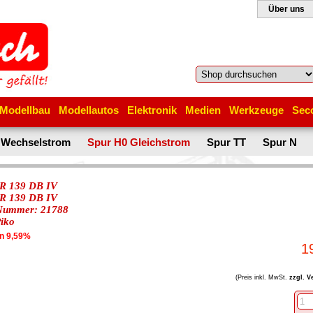
Über uns
Modellbau
Modellautos
Elektronik
Medien
Werkzeuge
Sec
 Wechselstrom
Spur H0 Gleichstrom
Spur TT
Spur N
R 139 DB IV
R 139 DB IV
-Nummer: 21788
iko
en 9,59%
1
(Preis inkl. MwSt.
zzgl. V