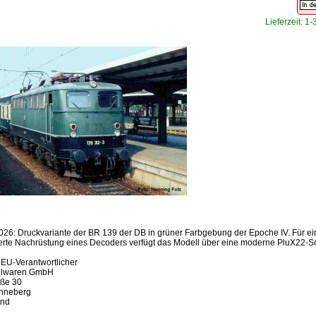
Lieferzeit: 1
026: Druckvariante der BR 139 der DB in grüner Farbgebung der Epoche IV. Für ei
erte Nachrüstung eines Decoders verfügt das Modell über eine moderne PluX22-Sch
 EU-Verantwortlicher
elwaren GmbH
aße 30
nneberg
and