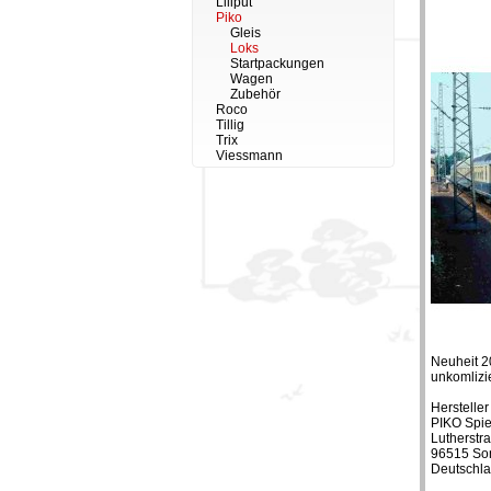
Liliput
Piko
Gleis
Loks
Startpackungen
Wagen
Zubehör
Roco
Tillig
Trix
Viessmann
Neuheit 2
unkomlizi
Hersteller
PIKO Spi
Lutherstr
96515 So
Deutschl