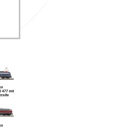
ko
0 477 mit
treife
ko