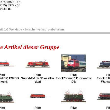
3675) 8972 - 42
3675) 8972 - 50
piko.de
zeit: 1-3 Werktage - Zwischenverkauf vorbehalten.
e Artikel dieser Gruppe
Piko
Piko
Piko
Pi
nd BR 120 DB
Sound-E-Lok / Diesellok
E-Lok/Sound 111 orientrot
E-Lok E1
 verk
dual
DB
Warns
Piko
Piko
Piko
Pi