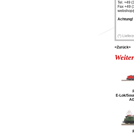
Tel. +49 (
Fax +49 (
webshop@
Achtung!
(*) Liefer
<Zurück>
Weiter
E-Lok/Sou
AG