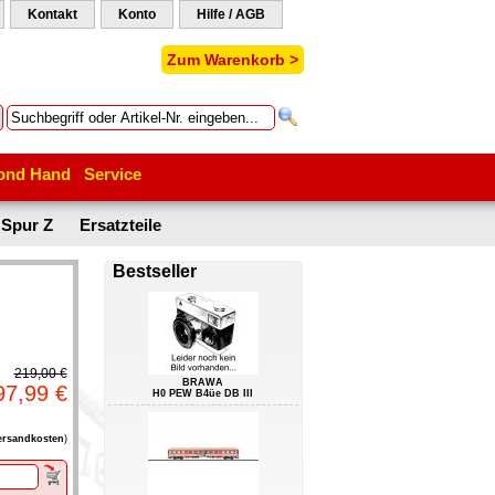
Kontakt
Konto
Hilfe / AGB
Zum Warenkorb >
ond Hand
Service
Spur Z
Ersatzteile
Bestseller
219,00 €
BRAWA
97,99 €
H0 PEW B4üe DB III
ersandkosten
)