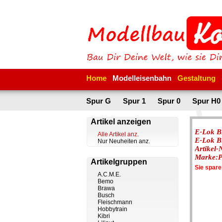
Home
Modelleisenbahn
Gestaltung
Spur G
Spur 1
Spur 0
Spur H0
Artikel anzeigen
E-Lok B
Alle Artikel anz.
E-Lok B
Nur Neuheiten anz.
Artikel
Marke:P
Artikelgruppen
Sie spar
A.C.M.E.
Bemo
Brawa
Busch
Fleischmann
Hobbytrain
Kibri