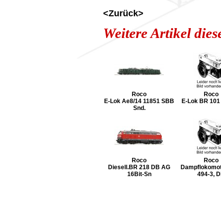
<Zurück>
Weitere Artikel die
Roco
Roco
E-Lok Ae8/14 11851 SBB
E-Lok BR 10
Snd.
Roco
Roco
Diesell.BR 218 DB AG
Dampflokomot
16Bit-Sn
494-3, 