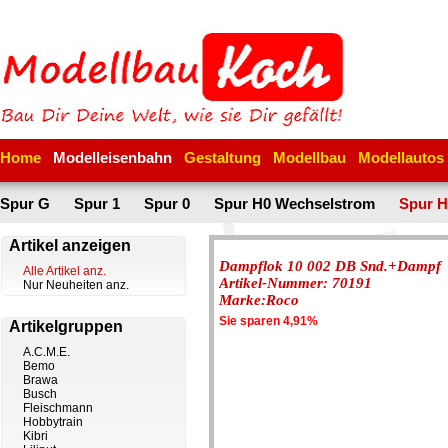
Home
Modelleisenbahn
Gestaltung
Modellbau
Modellautos
Spur G
Spur 1
Spur 0
Spur H0 Wechselstrom
Spur H
Artikel anzeigen
Dampflok 10 002 DB Snd.+Dampf
Alle Artikel anz.
Artikel-Nummer: 70191
Nur Neuheiten anz.
Marke:Roco
Sie sparen 4,91%
Artikelgruppen
A.C.M.E.
Bemo
Brawa
Busch
Fleischmann
Hobbytrain
Kibri