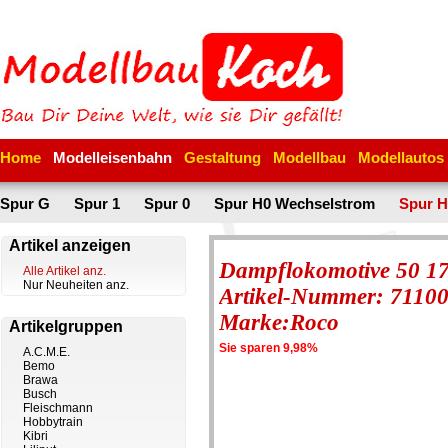
Home
Modelleisenbahn
Gestaltung
Modellbau
Modellautos
Spur G
Spur 1
Spur 0
Spur H0 Wechselstrom
Spur H
Artikel anzeigen
Dampflokomotive 50 1
Alle Artikel anz.
Nur Neuheiten anz.
Artikel-Nummer: 7110
Marke:Roco
Artikelgruppen
Sie sparen 9,98%
A.C.M.E.
Bemo
Brawa
Busch
Fleischmann
Hobbytrain
Kibri