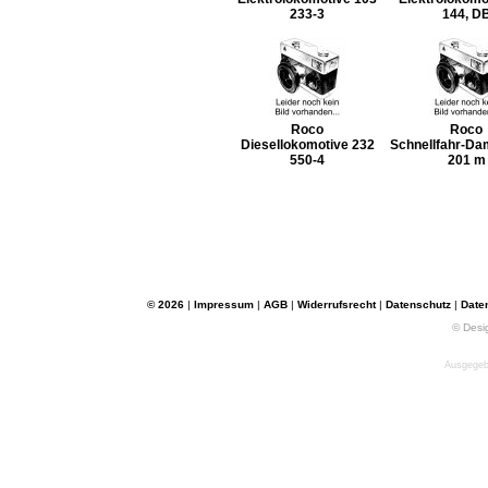
233-3
144, D
Roco
Roco
Diesellokomotive 232
Schnellfahr-Da
550-4
201 m
© 2026
|
Impressum
|
AGB
|
Widerrufsrecht
|
Datenschutz
|
Date
© Desi
Ausgegebe