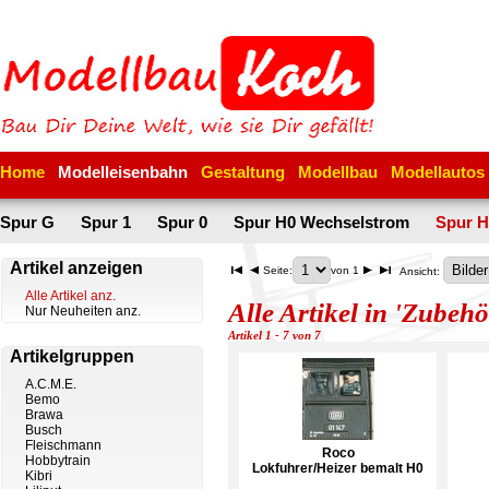
Home
Modelleisenbahn
Gestaltung
Modellbau
Modellautos
Spur G
Spur 1
Spur 0
Spur H0 Wechselstrom
Spur H
Artikel anzeigen
Seite:
von 1
Ansicht:
Alle Artikel anz.
Alle Artikel in 'Zubehö
Nur Neuheiten anz.
Artikel 1 - 7 von 7
Artikelgruppen
A.C.M.E.
Bemo
Brawa
Busch
Fleischmann
Roco
Hobbytrain
Lokfuhrer/Heizer bemalt H0
Kibri