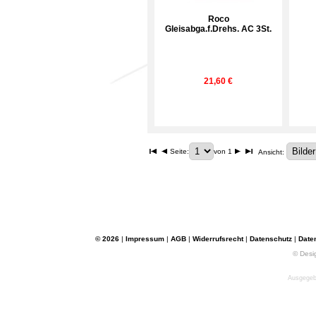
Roco
Gleisabga.f.Drehs. AC 3St.
21,60 €
Seite:
von 1
Ansicht:
© 2026
|
Impressum
|
AGB
|
Widerrufsrecht
|
Datenschutz
|
Date
© Desi
Ausgegebe