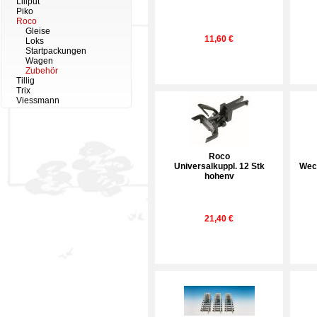
Liliput
Piko
Roco
Gleise
11,60 €
Loks
Startpackungen
Wagen
Zubehör
Tillig
Trix
Viessmann
Roco
Universalkuppl. 12 Stk
Wech
hohenv
21,40 €