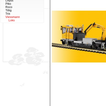
Liliput
Piko
Roco
Tillig
Trix
Viessmann
Loks