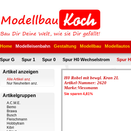
Home
Modelleisenbahn
Gestaltung
Modellbau
Modellautos
Spur G
Spur 1
Spur 0
Spur H0 Wechselstrom
Spur H
Artikel anzeigen
H0 Robel mit bewgl. Kran 2L
Alle Artikel anz.
Artikel-Nummer: 2620
Nur Neuheiten anz.
Marke:Viessmann
Sie sparen 4,81%
Artikelgruppen
A.C.M.E.
Bemo
Brawa
Busch
Fleischmann
Hobbytrain
Kibri