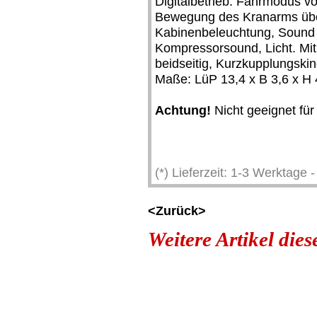
Digitalbetrieb: Fahrmodus vo
Bewegung des Kranarms über
Kabinenbeleuchtung, Sound (L
Kompressorsound, Licht. M
beidseitig, Kurzkupplungski
Maße: LüP 13,4 x B 3,6 x H 
Achtung!
Nicht geeignet für
(*) Lieferzeit: 1-3 Werktage
<Zurück>
Weitere Artikel die