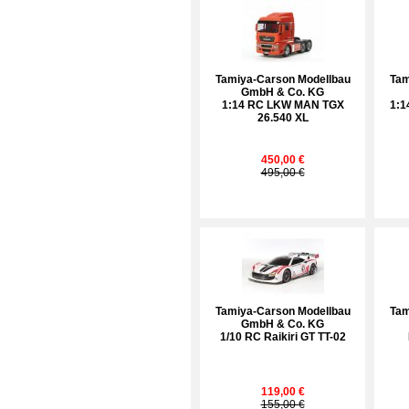
Tamiya-Carson Modellbau
Tam
GmbH & Co. KG
1:14 RC LKW MAN TGX
1:1
26.540 XL
450,00 €
495,00 €
Tamiya-Carson Modellbau
Tam
GmbH & Co. KG
1/10 RC Raikiri GT TT-02
119,00 €
155,00 €