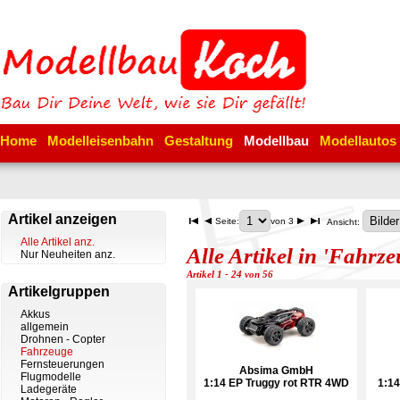
Home
Modelleisenbahn
Gestaltung
Modellbau
Modellautos
Artikel anzeigen
Seite:
von 3
Ansicht:
Alle Artikel anz.
Alle Artikel in 'Fahrze
Nur Neuheiten anz.
Artikel 1 - 24 von 56
Artikelgruppen
Akkus
allgemein
Drohnen - Copter
Fahrzeuge
Fernsteuerungen
Absima GmbH
Flugmodelle
1:14 EP Truggy rot RTR 4WD
1:1
Ladegeräte