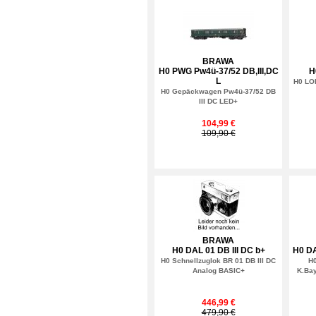
BRAWA
H0 PWG Pw4ü-37/52 DB,III,DC
H
L
H0 LOK
H0 Gepäckwagen Pw4ü-37/52 DB
III DC LED+
104,99 €
109,90 €
BRAWA
H0 DAL 01 DB III DC b+
H0 DA
H0 Schnellzuglok BR 01 DB III DC
H0
Analog BASIC+
K.Bay
446,99 €
479,90 €