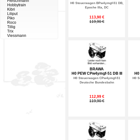
Fleischmann
H0 Steuerwagen BPw4ymgf-51 DB,
Hobbytrain
Epoche IIIa, DC
Kibri
Liliput
113,90 €
Piko
119,90 €
Roco
Tillig
Trix
Viessmann
BRAWA
H0 PEW CPw4ymgf-51 DB III
H0
H0 Steuerwagen CPw4ymgf-51
H0 S
Deutsche Bundesbahn
112,99 €
119,90 €