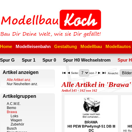
Home
Modelleisenbahn
Gestaltung
Modellbau
Modellautos
Spur G
Spur 1
Spur 0
Spur H0 Wechselstrom
Spur H
Artikel anzeigen
Seite:
von 7
Ansicht:
Alle Artikel anz.
Alle Artikel in 'Brawa'
Nur Neuheiten anz.
Artikel 145 - 162 von 162
Artikelgruppen
A.C.M.E.
Bemo
Brawa
Loks
Wagen
BRAWA
Zubehör
H0 PEW BPw4ymgf-51 DB III
H0
Busch
DC
H0 Re