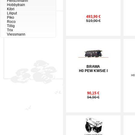
Fleischmann
Hobbytrain
Kibri
Liliput
493,90 €
Piko
519,90 €
Roco
Tillig
Trix
Viessmann
BRAWA
H0 PEW KWStE I
H0
90,15 €
94,90 €