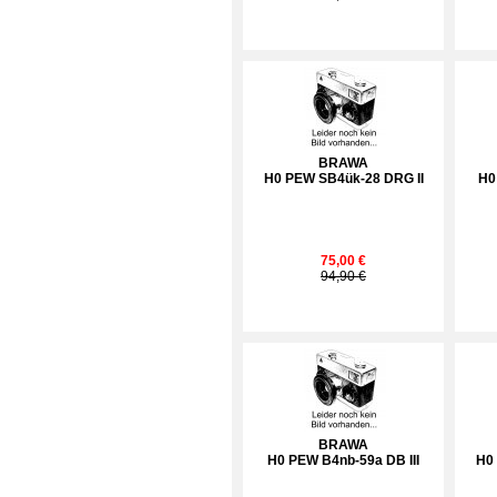
BRAWA
H0 PEW SB4ük-28 DRG II
H0
75,00 €
94,90 €
BRAWA
H0 PEW B4nb-59a DB III
H0 