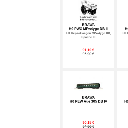
BRAWA
H0 PWG MPw4yge DB III
H
H0 Gepäckwagen MPw4yge DB,
H0 
Epoche III
91,10 €
95,90 €
BRAWA
H0 PEW Aüe 305 DB IV
H
90,15 €
94,90 €