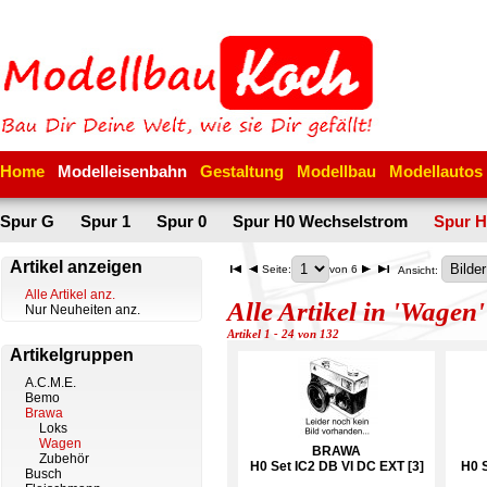
Home
Modelleisenbahn
Gestaltung
Modellbau
Modellautos
Spur G
Spur 1
Spur 0
Spur H0 Wechselstrom
Spur H
Artikel anzeigen
Seite:
von 6
Ansicht:
Alle Artikel anz.
Alle Artikel in 'Wagen'
Nur Neuheiten anz.
Artikel 1 - 24 von 132
Artikelgruppen
A.C.M.E.
Bemo
Brawa
Loks
Wagen
BRAWA
Zubehör
H0 Set IC2 DB VI DC EXT [3]
H0 
Busch