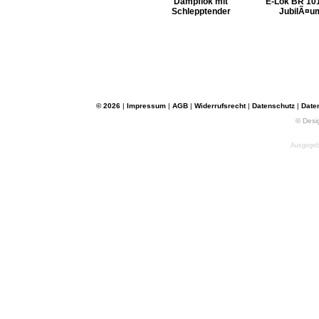
Dampflok mit
E-Lok BR 10
Schlepptender
JubilÃ¤u
© 2026
|
Impressum
|
AGB
|
Widerrufsrecht
|
Datenschutz
|
Date
© Desi
Ausgegebe