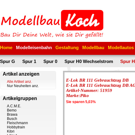
Home
Modelleisenbahn
Gestaltung
Modellbau
Modellautos
Spur G
Spur 1
Spur 0
Spur H0 Wechselstrom
Spur H
Artikel anzeigen
E-Lok BR 111 Gebrauchtzug DB
Alle Artikel anz.
E-Lok BR 111 Gebrauchtzug DB A
Nur Neuheiten anz.
Artikel-Nummer: 51959
Marke:Piko
Artikelgruppen
Sie sparen 5,03%
A.C.M.E.
Bemo
Brawa
Busch
Fleischmann
Hobbytrain
Kibri