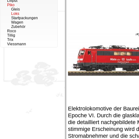
Liliput
Piko
Gleis
Loks
Startpackungen
Wagen
Zubehör
Roco
Tillig
Trix
Viessmann
Elektrolokomotive der Baure
Epoche VI. Durch die glaskl
die detailliert nachgebildet
stimmige Erscheinung wird du
Stromabnehmer und die schar