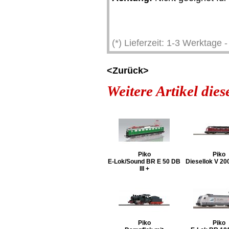
(*) Lieferzeit: 1-3 Werktage
<Zurück>
Weitere Artikel die
Piko
Piko
E-Lok/Sound BR E 50 DB
Diesellok V 200
III +
Piko
Piko